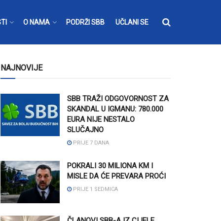
TI
O NAMA
PODRŽI SBB
UČLANI SE
NAJNOVIJE
SBB TRAŽI ODGOVORNOST ZA
SKANDAL U IGMANU: 780.000
EURA NIJE NESTALO
SLUČAJNO
PRIJE 7 DANA
POKRALI 30 MILIONA KM I
MISLE DA ĆE PREVARA PROĆI
PRIJE 1 SEDMICA
ČLANOVI SBB-A IZ CIJELE