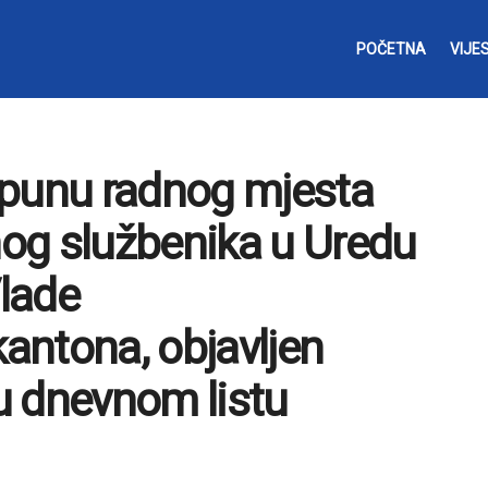
POČETNA
VIJES
opunu radnog mjesta
og službenika u Uredu
lade
antona, objavljen
u dnevnom listu