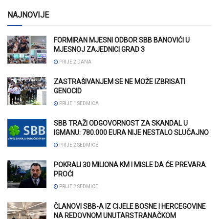
NAJNOVIJE
FORMIRAN MJESNI ODBOR SBB BANOVIĆI U
MJESNOJ ZAJEDNICI GRAD 3
PRIJE 2 DANA
ZASTRAŠIVANJEM SE NE MOŽE IZBRISATI
GENOCID
PRIJE 1 SEDMICA
SBB TRAŽI ODGOVORNOST ZA SKANDAL U
IGMANU: 780.000 EURA NIJE NESTALO SLUČAJNO
PRIJE 2 SEDMICE
POKRALI 30 MILIONA KM I MISLE DA ĆE PREVARA
PROĆI
PRIJE 2 SEDMICE
ČLANOVI SBB-A IZ CIJELE BOSNE I HERCEGOVINE
NA REDOVNOM UNUTARSTRANAČKOM