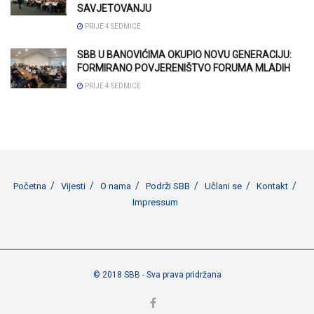
SAVJETOVANJU
PRIJE 4 SEDMICE
SBB U BANOVIĆIMA OKUPIO NOVU GENERACIJU:
FORMIRANO POVJERENIŠTVO FORUMA MLADIH
PRIJE 4 SEDMICE
Početna
Vijesti
O nama
Podrži SBB
Učlani se
Kontakt
Impressum
© 2018 SBB - Sva prava pridržana