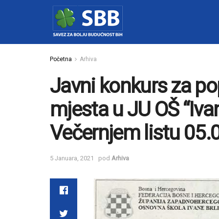
Početna
Arhiva
Javni konkurs za po
mjesta u JU OŠ “Ivane
Večernjem listu 05.
5 Januara, 2021
pod
Arhiva