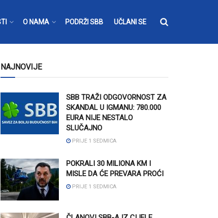
TI
O NAMA
PODRŽI SBB
UČLANI SE
NAJNOVIJE
SBB TRAŽI ODGOVORNOST ZA
SKANDAL U IGMANU: 780.000
EURA NIJE NESTALO
SLUČAJNO
PRIJE 1 SEDMICA
POKRALI 30 MILIONA KM I
MISLE DA ĆE PREVARA PROĆI
PRIJE 1 SEDMICA
ČLANOVI SBB-A IZ CIJELE