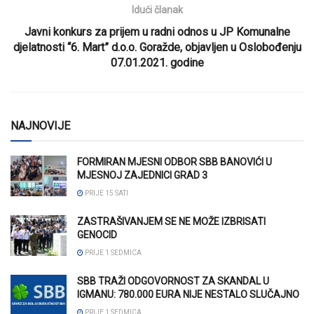
Idući članak
Javni konkurs za prijem u radni odnos u JP Komunalne
djelatnosti “6. Mart” d.o.o. Goražde, objavljen u Oslobođenju
07.01.2021. godine
NAJNOVIJE
FORMIRAN MJESNI ODBOR SBB BANOVIĆI U
MJESNOJ ZAJEDNICI GRAD 3
PRIJE 15 SATI
ZASTRAŠIVANJEM SE NE MOŽE IZBRISATI
GENOCID
PRIJE 1 SEDMICA
SBB TRAŽI ODGOVORNOST ZA SKANDAL U
IGMANU: 780.000 EURA NIJE NESTALO SLUČAJNO
PRIJE 1 SEDMICA