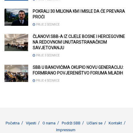
POKRALI 30 MILIONA KM I MISLE DA ĆE PREVARA
PROĆI
PRIJE 2 SEDMICE
ČLANOVI SBB-A IZ CIJELE BOSNE I HERCEGOVINE
NA REDOVNOM UNUTARSTRANAČKOM
SAVJETOVANJU
PRIJE 3 SEDMICE
SBB U BANOVIĆIMA OKUPIO NOVU GENERACIJU:
FORMIRANO POVJERENIŠTVO FORUMA MLADIH
PRIJE 4 SEDMICE
Početna
Vijesti
O nama
Podrži SBB
Učlani se
Kontakt
Impressum