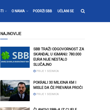
TI
O NAMA
PODRŽI SBB
UČLANI SE
NAJNOVIJE
SBB TRAŽI ODGOVORNOST ZA
SKANDAL U IGMANU: 780.000
EURA NIJE NESTALO
SLUČAJNO
PRIJE 1 SEDMICA
POKRALI 30 MILIONA KM I
MISLE DA ĆE PREVARA PROĆI
PRIJE 1 SEDMICA
ČLANOVI SBB-A IZ CIJELE