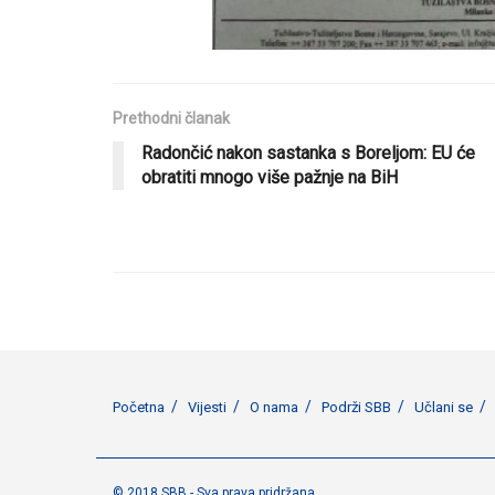
Prethodni članak
Radončić nakon sastanka s Boreljom: EU će
obratiti mnogo više pažnje na BiH
Početna
Vijesti
O nama
Podrži SBB
Učlani se
© 2018 SBB - Sva prava pridržana