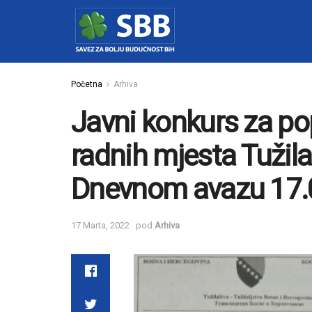
Početna
Arhiva
Javni konkurs za p
radnih mjesta Tužila
Dnevnom avazu 17.
17 Marta, 2022
pod
Arhiva