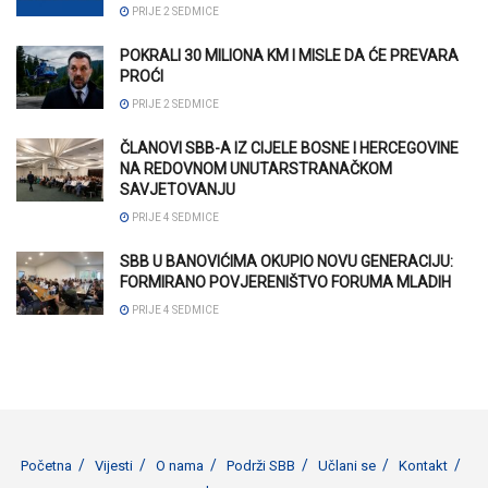
PRIJE 2 SEDMICE
POKRALI 30 MILIONA KM I MISLE DA ĆE PREVARA
PROĆI
PRIJE 2 SEDMICE
ČLANOVI SBB-A IZ CIJELE BOSNE I HERCEGOVINE
NA REDOVNOM UNUTARSTRANAČKOM
SAVJETOVANJU
PRIJE 4 SEDMICE
SBB U BANOVIĆIMA OKUPIO NOVU GENERACIJU:
FORMIRANO POVJERENIŠTVO FORUMA MLADIH
PRIJE 4 SEDMICE
Početna
Vijesti
O nama
Podrži SBB
Učlani se
Kontakt