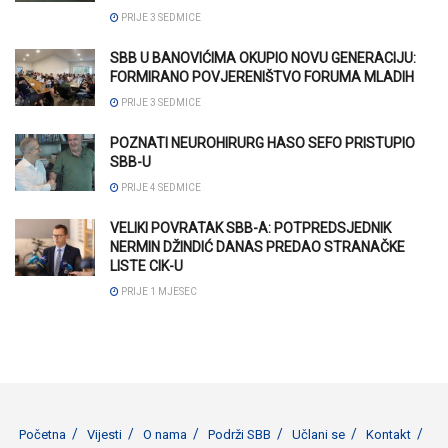
PRIJE 3 SEDMICE
SBB U BANOVIĆIMA OKUPIO NOVU GENERACIJU:
FORMIRANO POVJERENIŠTVO FORUMA MLADIH
PRIJE 3 SEDMICE
POZNATI NEUROHIRURG HASO SEFO PRISTUPIO
SBB-U
PRIJE 4 SEDMICE
VELIKI POVRATAK SBB-A: POTPREDSJEDNIK
NERMIN DŽINDIĆ DANAS PREDAO STRANAČKE
LISTE CIK-U
PRIJE 1 MJESEC
Početna
Vijesti
O nama
Podrži SBB
Učlani se
Kontakt