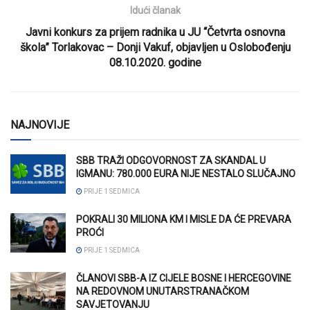
Idući članak
Javni konkurs za prijem radnika u JU “Četvrta osnovna
škola” Torlakovac – Donji Vakuf, objavljen u Oslobođenju
08.10.2020. godine
NAJNOVIJE
SBB TRAŽI ODGOVORNOST ZA SKANDAL U
IGMANU: 780.000 EURA NIJE NESTALO SLUČAJNO
PRIJE 1 SEDMICA
POKRALI 30 MILIONA KM I MISLE DA ĆE PREVARA
PROĆI
PRIJE 1 SEDMICA
ČLANOVI SBB-A IZ CIJELE BOSNE I HERCEGOVINE
NA REDOVNOM UNUTARSTRANAČKOM
SAVJETOVANJU