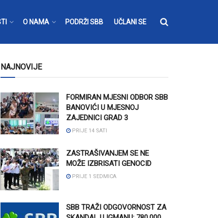
TI
O NAMA
PODRŽI SBB
UČLANI SE
NAJNOVIJE
FORMIRAN MJESNI ODBOR SBB
BANOVIĆI U MJESNOJ
ZAJEDNICI GRAD 3
PRIJE 14 SATI
ZASTRAŠIVANJEM SE NE
MOŽE IZBRISATI GENOCID
PRIJE 1 SEDMICA
SBB TRAŽI ODGOVORNOST ZA
SKANDAL U IGMANU: 780.000