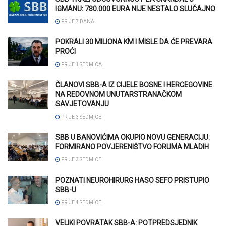
IGMANU: 780.000 EURA NIJE NESTALO SLUČAJNO
PRIJE 7 DANA
POKRALI 30 MILIONA KM I MISLE DA ĆE PREVARA
PROĆI
PRIJE 1 SEDMICA
ČLANOVI SBB-A IZ CIJELE BOSNE I HERCEGOVINE
NA REDOVNOM UNUTARSTRANAČKOM
SAVJETOVANJU
PRIJE 3 SEDMICE
SBB U BANOVIĆIMA OKUPIO NOVU GENERACIJU:
FORMIRANO POVJERENIŠTVO FORUMA MLADIH
PRIJE 3 SEDMICE
POZNATI NEUROHIRURG HASO SEFO PRISTUPIO
SBB-U
PRIJE 4 SEDMICE
VELIKI POVRATAK SBB-A: POTPREDSJEDNIK