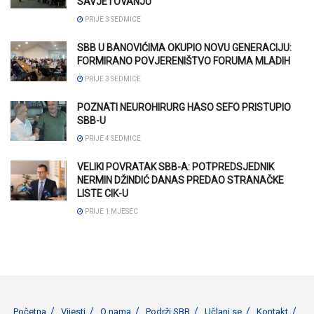
SAVJETOVANJU
PRIJE 3 SEDMICE
SBB U BANOVIĆIMA OKUPIO NOVU GENERACIJU:
FORMIRANO POVJERENIŠTVO FORUMA MLADIH
PRIJE 3 SEDMICE
POZNATI NEUROHIRURG HASO SEFO PRISTUPIO
SBB-U
PRIJE 4 SEDMICE
VELIKI POVRATAK SBB-A: POTPREDSJEDNIK
NERMIN DŽINDIĆ DANAS PREDAO STRANAČKE
LISTE CIK-U
PRIJE 1 MJESEC
Početna
Vijesti
O nama
Podrži SBB
Učlani se
Kontakt