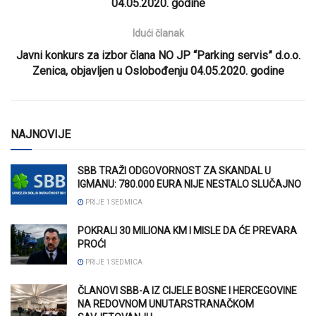
04.05.2020. godine
Idući članak
Javni konkurs za izbor člana NO JP “Parking servis” d.o.o.
Zenica, objavljen u Oslobođenju 04.05.2020. godine
NAJNOVIJE
SBB TRAŽI ODGOVORNOST ZA SKANDAL U
IGMANU: 780.000 EURA NIJE NESTALO SLUČAJNO
PRIJE 1 SEDMICA
POKRALI 30 MILIONA KM I MISLE DA ĆE PREVARA
PROĆI
PRIJE 1 SEDMICA
ČLANOVI SBB-A IZ CIJELE BOSNE I HERCEGOVINE
NA REDOVNOM UNUTARSTRANAČKOM