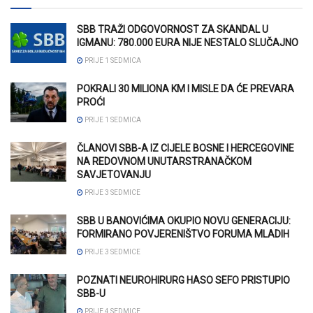
SBB TRAŽI ODGOVORNOST ZA SKANDAL U
IGMANU: 780.000 EURA NIJE NESTALO SLUČAJNO
PRIJE 1 SEDMICA
POKRALI 30 MILIONA KM I MISLE DA ĆE PREVARA
PROĆI
PRIJE 1 SEDMICA
ČLANOVI SBB-A IZ CIJELE BOSNE I HERCEGOVINE
NA REDOVNOM UNUTARSTRANAČKOM
SAVJETOVANJU
PRIJE 3 SEDMICE
SBB U BANOVIĆIMA OKUPIO NOVU GENERACIJU:
FORMIRANO POVJERENIŠTVO FORUMA MLADIH
PRIJE 3 SEDMICE
POZNATI NEUROHIRURG HASO SEFO PRISTUPIO
SBB-U
PRIJE 4 SEDMICE