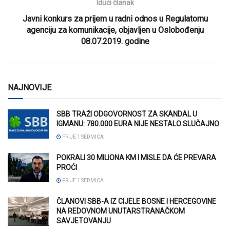
Idući članak
Javni konkurs za prijem u radni odnos u Regulatornu
agenciju za komunikacije, objavljen u Oslobođenju
08.07.2019. godine
NAJNOVIJE
SBB TRAŽI ODGOVORNOST ZA SKANDAL U
IGMANU: 780.000 EURA NIJE NESTALO SLUČAJNO
PRIJE 1 SEDMICA
POKRALI 30 MILIONA KM I MISLE DA ĆE PREVARA
PROĆI
PRIJE 1 SEDMICA
ČLANOVI SBB-A IZ CIJELE BOSNE I HERCEGOVINE
NA REDOVNOM UNUTARSTRANAČKOM
SAVJETOVANJU