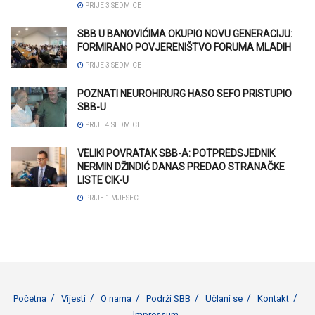
PRIJE 3 SEDMICE
SBB U BANOVIĆIMA OKUPIO NOVU GENERACIJU:
FORMIRANO POVJERENIŠTVO FORUMA MLADIH
PRIJE 3 SEDMICE
POZNATI NEUROHIRURG HASO SEFO PRISTUPIO
SBB-U
PRIJE 4 SEDMICE
VELIKI POVRATAK SBB-A: POTPREDSJEDNIK
NERMIN DŽINDIĆ DANAS PREDAO STRANAČKE
LISTE CIK-U
PRIJE 1 MJESEC
Početna
Vijesti
O nama
Podrži SBB
Učlani se
Kontakt
Impressum