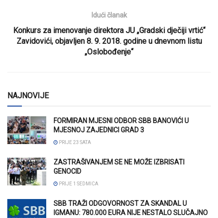
Idući članak
Konkurs za imenovanje direktora JU „Gradski dječiji vrtić“
Zavidovići, objavljen 8. 9. 2018. godine u dnevnom listu
„Oslobođenje“
NAJNOVIJE
FORMIRAN MJESNI ODBOR SBB BANOVIĆI U
MJESNOJ ZAJEDNICI GRAD 3
PRIJE 23 SATA
ZASTRAŠIVANJEM SE NE MOŽE IZBRISATI
GENOCID
PRIJE 1 SEDMICA
SBB TRAŽI ODGOVORNOST ZA SKANDAL U
IGMANU: 780.000 EURA NIJE NESTALO SLUČAJNO