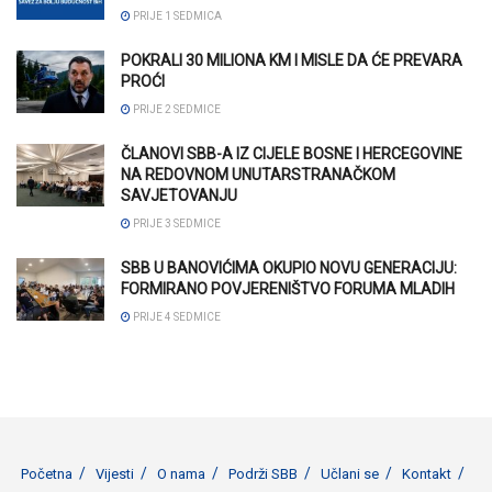
PRIJE 1 SEDMICA
POKRALI 30 MILIONA KM I MISLE DA ĆE PREVARA
PROĆI
PRIJE 2 SEDMICE
ČLANOVI SBB-A IZ CIJELE BOSNE I HERCEGOVINE
NA REDOVNOM UNUTARSTRANAČKOM
SAVJETOVANJU
PRIJE 3 SEDMICE
SBB U BANOVIĆIMA OKUPIO NOVU GENERACIJU:
FORMIRANO POVJERENIŠTVO FORUMA MLADIH
PRIJE 4 SEDMICE
Početna
Vijesti
O nama
Podrži SBB
Učlani se
Kontakt