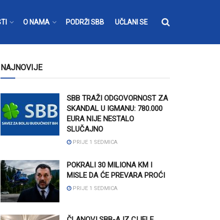
TI
O NAMA
PODRŽI SBB
UČLANI SE
NAJNOVIJE
SBB TRAŽI ODGOVORNOST ZA
SKANDAL U IGMANU: 780.000
EURA NIJE NESTALO
SLUČAJNO
PRIJE 1 SEDMICA
POKRALI 30 MILIONA KM I
MISLE DA ĆE PREVARA PROĆI
PRIJE 1 SEDMICA
ČLANOVI SBB-A IZ CIJELE