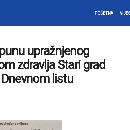
POČETNA
VIJES
opunu upražnjenog
m zdravlja Stari grad
u Dnevnom listu