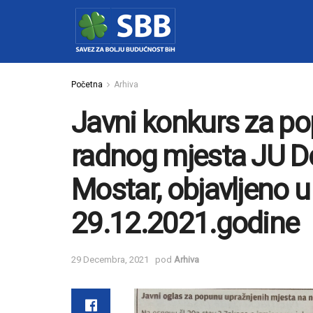
Početna
Arhiva
Javni konkurs za p
radnog mjesta JU Do
Mostar, objavljeno 
29.12.2021.godine
29 Decembra, 2021
pod
Arhiva