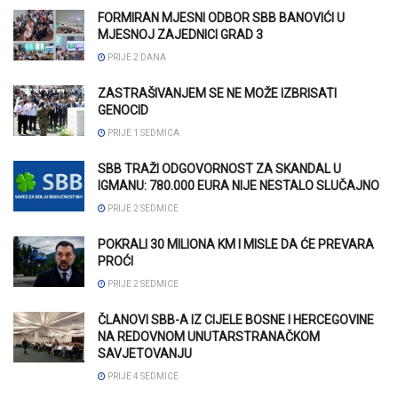
FORMIRAN MJESNI ODBOR SBB BANOVIĆI U
MJESNOJ ZAJEDNICI GRAD 3
PRIJE 2 DANA
ZASTRAŠIVANJEM SE NE MOŽE IZBRISATI
GENOCID
PRIJE 1 SEDMICA
SBB TRAŽI ODGOVORNOST ZA SKANDAL U
IGMANU: 780.000 EURA NIJE NESTALO SLUČAJNO
PRIJE 2 SEDMICE
POKRALI 30 MILIONA KM I MISLE DA ĆE PREVARA
PROĆI
PRIJE 2 SEDMICE
ČLANOVI SBB-A IZ CIJELE BOSNE I HERCEGOVINE
NA REDOVNOM UNUTARSTRANAČKOM
SAVJETOVANJU
PRIJE 4 SEDMICE