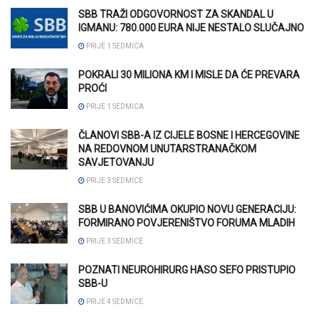
SBB TRAŽI ODGOVORNOST ZA SKANDAL U
IGMANU: 780.000 EURA NIJE NESTALO SLUČAJNO
PRIJE 1 SEDMICA
POKRALI 30 MILIONA KM I MISLE DA ĆE PREVARA
PROĆI
PRIJE 1 SEDMICA
ČLANOVI SBB-A IZ CIJELE BOSNE I HERCEGOVINE
NA REDOVNOM UNUTARSTRANAČKOM
SAVJETOVANJU
PRIJE 3 SEDMICE
SBB U BANOVIĆIMA OKUPIO NOVU GENERACIJU:
FORMIRANO POVJERENIŠTVO FORUMA MLADIH
PRIJE 3 SEDMICE
POZNATI NEUROHIRURG HASO SEFO PRISTUPIO
SBB-U
PRIJE 4 SEDMICE