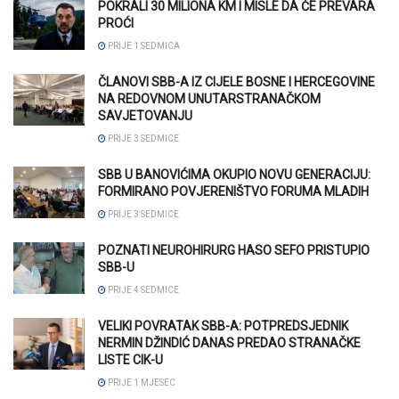
POKRALI 30 MILIONA KM I MISLE DA ĆE PREVARA
PROĆI
PRIJE 1 SEDMICA
ČLANOVI SBB-A IZ CIJELE BOSNE I HERCEGOVINE
NA REDOVNOM UNUTARSTRANAČKOM
SAVJETOVANJU
PRIJE 3 SEDMICE
SBB U BANOVIĆIMA OKUPIO NOVU GENERACIJU:
FORMIRANO POVJERENIŠTVO FORUMA MLADIH
PRIJE 3 SEDMICE
POZNATI NEUROHIRURG HASO SEFO PRISTUPIO
SBB-U
PRIJE 4 SEDMICE
VELIKI POVRATAK SBB-A: POTPREDSJEDNIK
NERMIN DŽINDIĆ DANAS PREDAO STRANAČKE
LISTE CIK-U
PRIJE 1 MJESEC