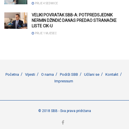
PRIJE 4 SEDMICE
VELIKI POVRATAK SBB-A: POTPREDSJEDNIK
NERMIN DŽINDIĆ DANAS PREDAO STRANAČKE
LISTE CIK-U
PRIJE 1 MJESEC
Početna
Vijesti
O nama
Podrži SBB
Učlani se
Kontakt
Impressum
© 2018 SBB - Sva prava pridržana