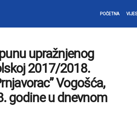
POČETNA
VIJES
opunu upražnjenog
olskoj 2017/2018.
Prnjavorac” Vogošća,
18. godine u dnevnom