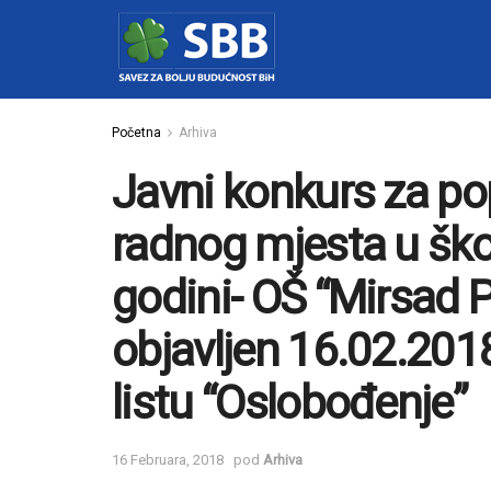
Početna
Arhiva
Javni konkurs za p
radnog mjesta u šk
godini- OŠ “Mirsad 
objavljen 16.02.20
listu “Oslobođenje”
16 Februara, 2018
pod
Arhiva