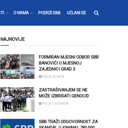
TI
O NAMA
PODRŽI SBB
UČLANI SE
NAJNOVIJE
FORMIRAN MJESNI ODBOR SBB
BANOVIĆI U MJESNOJ
ZAJEDNICI GRAD 3
PRIJE 22 SATA
ZASTRAŠIVANJEM SE NE
MOŽE IZBRISATI GENOCID
PRIJE 1 SEDMICA
SBB TRAŽI ODGOVORNOST ZA
SKANDAL U IGMANU: 780.000