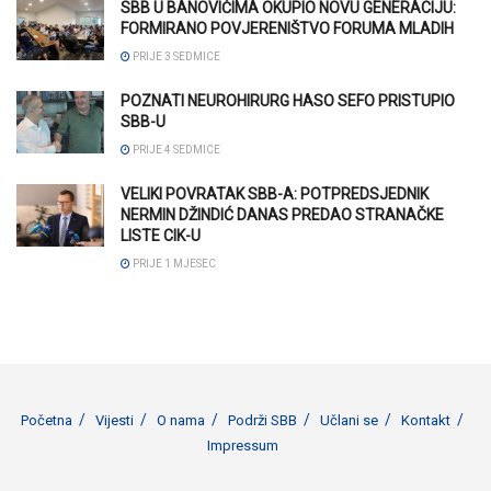
SBB U BANOVIĆIMA OKUPIO NOVU GENERACIJU:
FORMIRANO POVJERENIŠTVO FORUMA MLADIH
PRIJE 3 SEDMICE
POZNATI NEUROHIRURG HASO SEFO PRISTUPIO
SBB-U
PRIJE 4 SEDMICE
VELIKI POVRATAK SBB-A: POTPREDSJEDNIK
NERMIN DŽINDIĆ DANAS PREDAO STRANAČKE
LISTE CIK-U
PRIJE 1 MJESEC
Početna
Vijesti
O nama
Podrži SBB
Učlani se
Kontakt
Impressum