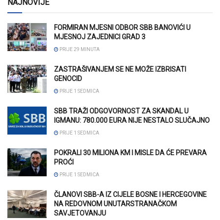
NAJNOVIJE
FORMIRAN MJESNI ODBOR SBB BANOVIĆI U
MJESNOJ ZAJEDNICI GRAD 3
PRIJE 29 MINUTA
ZASTRAŠIVANJEM SE NE MOŽE IZBRISATI
GENOCID
PRIJE 1 SEDMICA
SBB TRAŽI ODGOVORNOST ZA SKANDAL U
IGMANU: 780.000 EURA NIJE NESTALO SLUČAJNO
PRIJE 1 SEDMICA
POKRALI 30 MILIONA KM I MISLE DA ĆE PREVARA
PROĆI
PRIJE 1 SEDMICA
ČLANOVI SBB-A IZ CIJELE BOSNE I HERCEGOVINE
NA REDOVNOM UNUTARSTRANAČKOM
SAVJETOVANJU