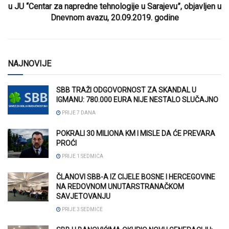
u JU “Centar za napredne tehnologije u Sarajevu”, objavljen u
Dnevnom avazu, 20.09.2019. godine
NAJNOVIJE
SBB TRAŽI ODGOVORNOST ZA SKANDAL U
IGMANU: 780.000 EURA NIJE NESTALO SLUČAJNO
PRIJE 7 DANA
POKRALI 30 MILIONA KM I MISLE DA ĆE PREVARA
PROĆI
PRIJE 1 SEDMICA
ČLANOVI SBB-A IZ CIJELE BOSNE I HERCEGOVINE
NA REDOVNOM UNUTARSTRANAČKOM
SAVJETOVANJU
PRIJE 3 SEDMICE