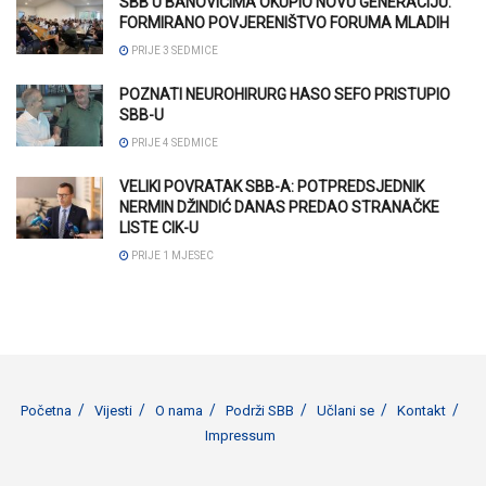
SBB U BANOVIĆIMA OKUPIO NOVU GENERACIJU:
FORMIRANO POVJERENIŠTVO FORUMA MLADIH
PRIJE 3 SEDMICE
POZNATI NEUROHIRURG HASO SEFO PRISTUPIO
SBB-U
PRIJE 4 SEDMICE
VELIKI POVRATAK SBB-A: POTPREDSJEDNIK
NERMIN DŽINDIĆ DANAS PREDAO STRANAČKE
LISTE CIK-U
PRIJE 1 MJESEC
Početna
Vijesti
O nama
Podrži SBB
Učlani se
Kontakt
Impressum