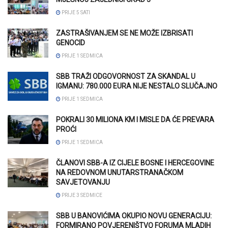
PRIJE 5 SATI
ZASTRAŠIVANJEM SE NE MOŽE IZBRISATI
GENOCID
PRIJE 1 SEDMICA
SBB TRAŽI ODGOVORNOST ZA SKANDAL U
IGMANU: 780.000 EURA NIJE NESTALO SLUČAJNO
PRIJE 1 SEDMICA
POKRALI 30 MILIONA KM I MISLE DA ĆE PREVARA
PROĆI
PRIJE 1 SEDMICA
ČLANOVI SBB-A IZ CIJELE BOSNE I HERCEGOVINE
NA REDOVNOM UNUTARSTRANAČKOM
SAVJETOVANJU
PRIJE 3 SEDMICE
SBB U BANOVIĆIMA OKUPIO NOVU GENERACIJU:
FORMIRANO POVJERENIŠTVO FORUMA MLADIH