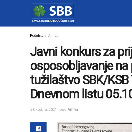
Početna
Arhiva
Javni konkurs za pri
osposobljavanje na
tužilaštvo SBK/KSB T
Dnevnom listu 05.1
5 Oktobra, 2021
pod
Arhiva