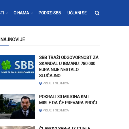
TI
O NAMA
PODRŽI SBB
UČLANI SE
NAJNOVIJE
SBB TRAŽI ODGOVORNOST ZA
SKANDAL U IGMANU: 780.000
EURA NIJE NESTALO
SLUČAJNO
PRIJE 1 SEDMICA
POKRALI 30 MILIONA KM I
MISLE DA ĆE PREVARA PROĆI
PRIJE 1 SEDMICA
ČLANOVI SBB-A IZ CIJELE