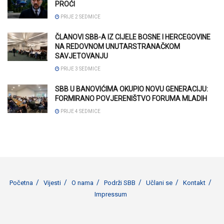
PROĆI
PRIJE 2 SEDMICE
ČLANOVI SBB-A IZ CIJELE BOSNE I HERCEGOVINE
NA REDOVNOM UNUTARSTRANAČKOM
SAVJETOVANJU
PRIJE 3 SEDMICE
SBB U BANOVIĆIMA OKUPIO NOVU GENERACIJU:
FORMIRANO POVJERENIŠTVO FORUMA MLADIH
PRIJE 4 SEDMICE
Početna
Vijesti
O nama
Podrži SBB
Učlani se
Kontakt
Impressum