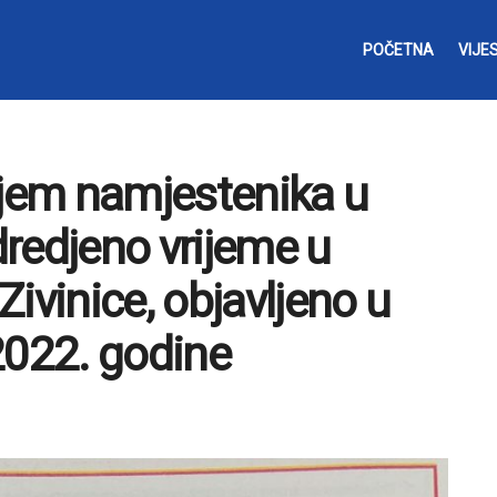
POČETNA
VIJES
ijem namjestenika u
redjeno vrijeme u
ivinice, objavljeno u
2022. godine