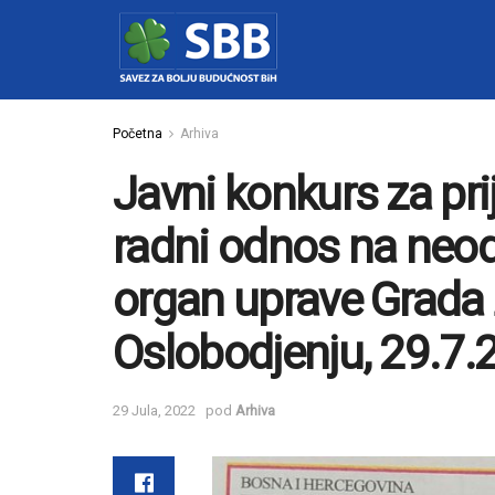
Početna
Arhiva
Javni konkurs za pr
radni odnos na neod
organ uprave Grada Z
Oslobodjenju, 29.7.
29 Jula, 2022
pod
Arhiva