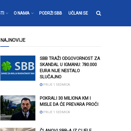
TI
O NAMA
PODRŽI SBB
UČLANI SE
NAJNOVIJE
SBB TRAŽI ODGOVORNOST ZA
SKANDAL U IGMANU: 780.000
EURA NIJE NESTALO
SLUČAJNO
PRIJE 1 SEDMICA
POKRALI 30 MILIONA KM I
MISLE DA ĆE PREVARA PROĆI
PRIJE 1 SEDMICA
ČLANOVI SBB-A IZ CIJELE