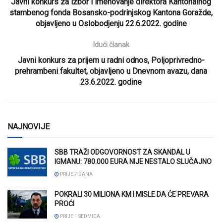
Javni konkurs za izbor i imenovanje direktora Kantonalnog
stambenog fonda Bosansko-podrinjskog Kantona Goražde,
objavljeno u Oslobodjenju 22.6.2022. godine
Idući članak
Javni konkurs za prijem u radni odnos, Poljoprivredno-
prehrambeni fakultet, objavljeno u Dnevnom avazu, dana
23.6.2022. godine
NAJNOVIJE
SBB TRAŽI ODGOVORNOST ZA SKANDAL U
IGMANU: 780.000 EURA NIJE NESTALO SLUČAJNO
PRIJE 7 DANA
POKRALI 30 MILIONA KM I MISLE DA ĆE PREVARA
PROĆI
PRIJE 1 SEDMICA