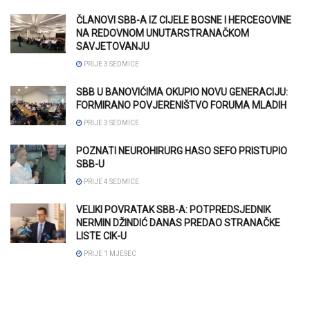
ČLANOVI SBB-A IZ CIJELE BOSNE I HERCEGOVINE
NA REDOVNOM UNUTARSTRANAČKOM
SAVJETOVANJU
PRIJE 3 SEDMICE
SBB U BANOVIĆIMA OKUPIO NOVU GENERACIJU:
FORMIRANO POVJERENIŠTVO FORUMA MLADIH
PRIJE 3 SEDMICE
POZNATI NEUROHIRURG HASO SEFO PRISTUPIO
SBB-U
PRIJE 4 SEDMICE
VELIKI POVRATAK SBB-A: POTPREDSJEDNIK
NERMIN DŽINDIĆ DANAS PREDAO STRANAČKE
LISTE CIK-U
PRIJE 1 MJESEC