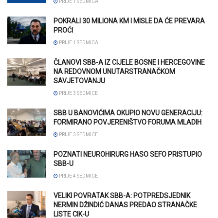
PRIJE 1 SEDMICA
POKRALI 30 MILIONA KM I MISLE DA ĆE PREVARA
PROĆI
PRIJE 1 SEDMICA
ČLANOVI SBB-A IZ CIJELE BOSNE I HERCEGOVINE
NA REDOVNOM UNUTARSTRANAČKOM
SAVJETOVANJU
PRIJE 3 SEDMICE
SBB U BANOVIĆIMA OKUPIO NOVU GENERACIJU:
FORMIRANO POVJERENIŠTVO FORUMA MLADIH
PRIJE 3 SEDMICE
POZNATI NEUROHIRURG HASO SEFO PRISTUPIO
SBB-U
PRIJE 4 SEDMICE
VELIKI POVRATAK SBB-A: POTPREDSJEDNIK
NERMIN DŽINDIĆ DANAS PREDAO STRANAČKE
LISTE CIK-U