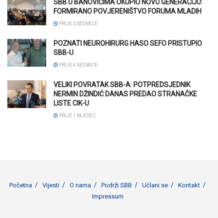
SBB U BANOVIĆIMA OKUPIO NOVU GENERACIJU:
FORMIRANO POVJERENIŠTVO FORUMA MLADIH
PRIJE 3 SEDMICE
POZNATI NEUROHIRURG HASO SEFO PRISTUPIO
SBB-U
PRIJE 4 SEDMICE
VELIKI POVRATAK SBB-A: POTPREDSJEDNIK
NERMIN DŽINDIĆ DANAS PREDAO STRANAČKE
LISTE CIK-U
PRIJE 1 MJESEC
Početna
Vijesti
O nama
Podrži SBB
Učlani se
Kontakt
Impressum