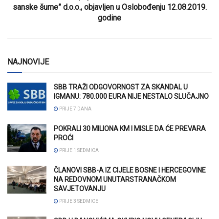
sanske šume” d.o.o., objavljen u Oslobođenju 12.08.2019.
godine
NAJNOVIJE
SBB TRAŽI ODGOVORNOST ZA SKANDAL U
IGMANU: 780.000 EURA NIJE NESTALO SLUČAJNO
PRIJE 7 DANA
POKRALI 30 MILIONA KM I MISLE DA ĆE PREVARA
PROĆI
PRIJE 1 SEDMICA
ČLANOVI SBB-A IZ CIJELE BOSNE I HERCEGOVINE
NA REDOVNOM UNUTARSTRANAČKOM
SAVJETOVANJU
PRIJE 3 SEDMICE