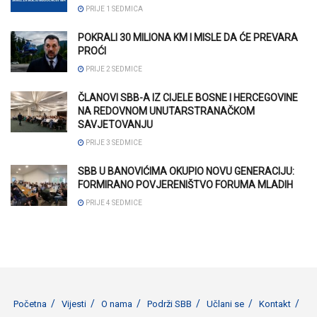
PRIJE 1 SEDMICA
POKRALI 30 MILIONA KM I MISLE DA ĆE PREVARA
PROĆI
PRIJE 2 SEDMICE
ČLANOVI SBB-A IZ CIJELE BOSNE I HERCEGOVINE
NA REDOVNOM UNUTARSTRANAČKOM
SAVJETOVANJU
PRIJE 3 SEDMICE
SBB U BANOVIĆIMA OKUPIO NOVU GENERACIJU:
FORMIRANO POVJERENIŠTVO FORUMA MLADIH
PRIJE 4 SEDMICE
Početna
Vijesti
O nama
Podrži SBB
Učlani se
Kontakt