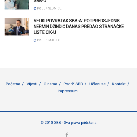
SBB-U
PRIJE 4 SEDMICE
VELIKI POVRATAK SBB-A: POTPREDSJEDNIK
NERMIN DŽINDIĆ DANAS PREDAO STRANAČKE
LISTE CIK-U
PRIJE 1 MJESEC
Početna
Vijesti
O nama
Podrži SBB
Učlani se
Kontakt
Impressum
© 2018 SBB - Sva prava pridržana