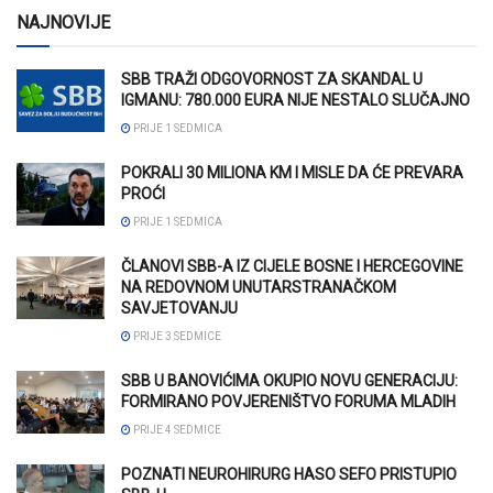
NAJNOVIJE
SBB TRAŽI ODGOVORNOST ZA SKANDAL U
IGMANU: 780.000 EURA NIJE NESTALO SLUČAJNO
PRIJE 1 SEDMICA
POKRALI 30 MILIONA KM I MISLE DA ĆE PREVARA
PROĆI
PRIJE 1 SEDMICA
ČLANOVI SBB-A IZ CIJELE BOSNE I HERCEGOVINE
NA REDOVNOM UNUTARSTRANAČKOM
SAVJETOVANJU
PRIJE 3 SEDMICE
SBB U BANOVIĆIMA OKUPIO NOVU GENERACIJU:
FORMIRANO POVJERENIŠTVO FORUMA MLADIH
PRIJE 4 SEDMICE
POZNATI NEUROHIRURG HASO SEFO PRISTUPIO