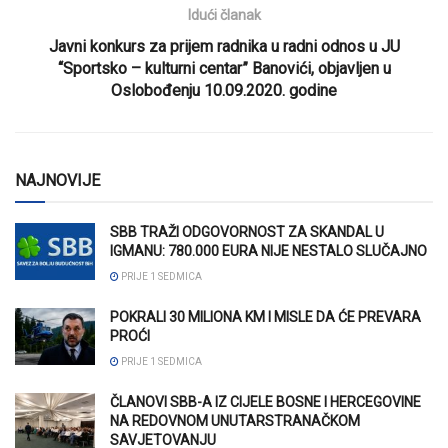
Idući članak
Javni konkurs za prijem radnika u radni odnos u JU
“Sportsko – kulturni centar” Banovići, objavljen u
Oslobođenju 10.09.2020. godine
NAJNOVIJE
SBB TRAŽI ODGOVORNOST ZA SKANDAL U
IGMANU: 780.000 EURA NIJE NESTALO SLUČAJNO
PRIJE 1 SEDMICA
POKRALI 30 MILIONA KM I MISLE DA ĆE PREVARA
PROĆI
PRIJE 1 SEDMICA
ČLANOVI SBB-A IZ CIJELE BOSNE I HERCEGOVINE
NA REDOVNOM UNUTARSTRANAČKOM
SAVJETOVANJU