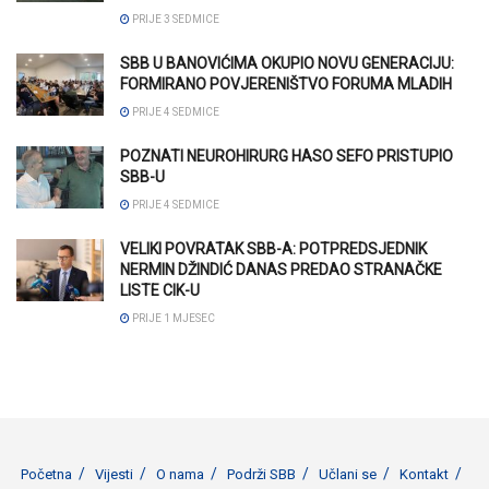
PRIJE 3 SEDMICE
SBB U BANOVIĆIMA OKUPIO NOVU GENERACIJU:
FORMIRANO POVJERENIŠTVO FORUMA MLADIH
PRIJE 4 SEDMICE
POZNATI NEUROHIRURG HASO SEFO PRISTUPIO
SBB-U
PRIJE 4 SEDMICE
VELIKI POVRATAK SBB-A: POTPREDSJEDNIK
NERMIN DŽINDIĆ DANAS PREDAO STRANAČKE
LISTE CIK-U
PRIJE 1 MJESEC
Početna
Vijesti
O nama
Podrži SBB
Učlani se
Kontakt