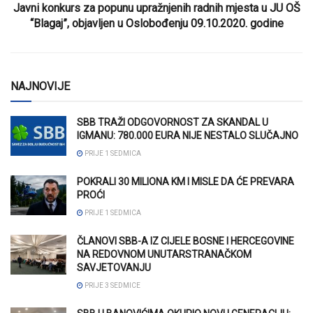
Javni konkurs za popunu upražnjenih radnih mjesta u JU OŠ
“Blagaj”, objavljen u Oslobođenju 09.10.2020. godine
NAJNOVIJE
SBB TRAŽI ODGOVORNOST ZA SKANDAL U
IGMANU: 780.000 EURA NIJE NESTALO SLUČAJNO
PRIJE 1 SEDMICA
POKRALI 30 MILIONA KM I MISLE DA ĆE PREVARA
PROĆI
PRIJE 1 SEDMICA
ČLANOVI SBB-A IZ CIJELE BOSNE I HERCEGOVINE
NA REDOVNOM UNUTARSTRANAČKOM
SAVJETOVANJU
PRIJE 3 SEDMICE