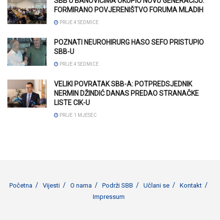
SBB U BANOVIĆIMA OKUPIO NOVU GENERACIJU:
FORMIRANO POVJERENIŠTVO FORUMA MLADIH
PRIJE 4 SEDMICE
POZNATI NEUROHIRURG HASO SEFO PRISTUPIO
SBB-U
PRIJE 4 SEDMICE
VELIKI POVRATAK SBB-A: POTPREDSJEDNIK
NERMIN DŽINDIĆ DANAS PREDAO STRANAČKE
LISTE CIK-U
PRIJE 1 MJESEC
Početna
Vijesti
O nama
Podrži SBB
Učlani se
Kontakt
Impressum