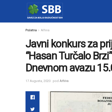
Početna
Arhiva
Javni konkurs za pr
“Hasan Turčalo Brzi” 
Dnevnom avazu 15.
17 Augusta, 2020
pod
Arhiva