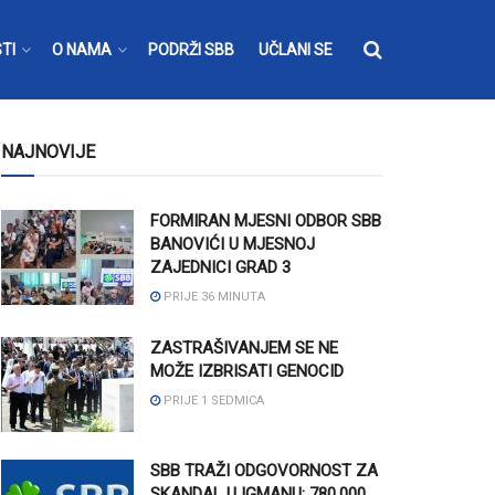
TI
O NAMA
PODRŽI SBB
UČLANI SE
NAJNOVIJE
FORMIRAN MJESNI ODBOR SBB
BANOVIĆI U MJESNOJ
ZAJEDNICI GRAD 3
PRIJE 36 MINUTA
ZASTRAŠIVANJEM SE NE
MOŽE IZBRISATI GENOCID
PRIJE 1 SEDMICA
SBB TRAŽI ODGOVORNOST ZA
SKANDAL U IGMANU: 780.000