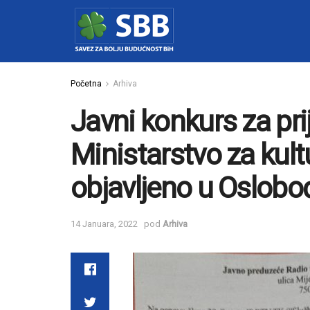
Početna
Arhiva
Javni konkurs za pri
Ministarstvo za kult
objavljeno u Oslobo
14 Januara, 2022
pod
Arhiva