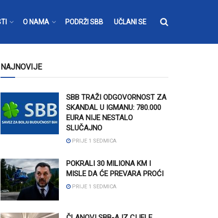
TI
O NAMA
PODRŽI SBB
UČLANI SE
NAJNOVIJE
SBB TRAŽI ODGOVORNOST ZA
SKANDAL U IGMANU: 780.000
EURA NIJE NESTALO
SLUČAJNO
PRIJE 1 SEDMICA
POKRALI 30 MILIONA KM I
MISLE DA ĆE PREVARA PROĆI
PRIJE 1 SEDMICA
ČLANOVI SBB-A IZ CIJELE