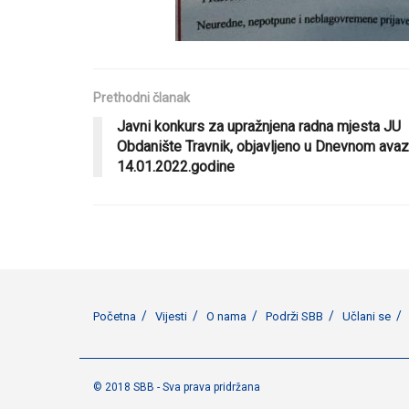
Prethodni članak
Javni konkurs za upražnjena radna mjesta JU
Obdanište Travnik, objavljeno u Dnevnom ava
14.01.2022.godine
Početna
Vijesti
O nama
Podrži SBB
Učlani se
© 2018 SBB - Sva prava pridržana