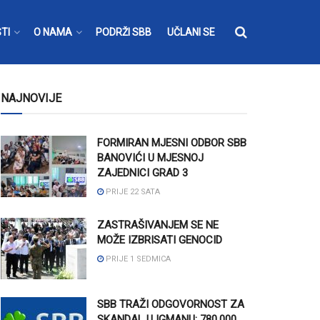
TI
O NAMA
PODRŽI SBB
UČLANI SE
NAJNOVIJE
FORMIRAN MJESNI ODBOR SBB
BANOVIĆI U MJESNOJ
ZAJEDNICI GRAD 3
PRIJE 22 SATA
ZASTRAŠIVANJEM SE NE
MOŽE IZBRISATI GENOCID
PRIJE 1 SEDMICA
SBB TRAŽI ODGOVORNOST ZA
SKANDAL U IGMANU: 780.000