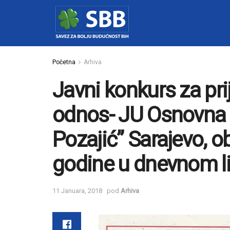
Početna
Arhiva
Javni konkurs za pri
odnos- JU Osnovna 
Pozajić” Sarajevo, o
godine u dnevnom li
11 Januara, 2018
pod
Arhiva