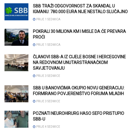
SBB TRAŽI ODGOVORNOST ZA SKANDAL U
IGMANU: 780.000 EURA NIJE NESTALO SLUČAJNO
PRIJE 1 SEDMICA
POKRALI 30 MILIONA KM I MISLE DA ĆE PREVARA
PROĆI
PRIJE 1 SEDMICA
ČLANOVI SBB-A IZ CIJELE BOSNE I HERCEGOVINE
NA REDOVNOM UNUTARSTRANAČKOM
SAVJETOVANJU
PRIJE 3 SEDMICE
SBB U BANOVIĆIMA OKUPIO NOVU GENERACIJU:
FORMIRANO POVJERENIŠTVO FORUMA MLADIH
PRIJE 3 SEDMICE
POZNATI NEUROHIRURG HASO SEFO PRISTUPIO
SBB-U
PRIJE 4 SEDMICE