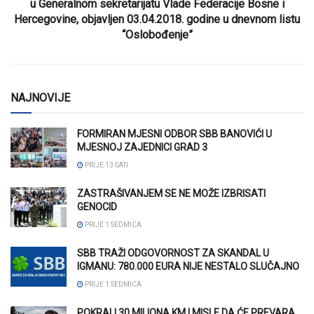
u Generalnom sekretarijatu Vlade Federacije Bosne i
Hercegovine, objavljen 03.04.2018. godine u dnevnom listu
“Oslobođenje”
NAJNOVIJE
FORMIRAN MJESNI ODBOR SBB BANOVIĆI U
MJESNOJ ZAJEDNICI GRAD 3
PRIJE 13 SATI
ZASTRAŠIVANJEM SE NE MOŽE IZBRISATI
GENOCID
PRIJE 1 SEDMICA
SBB TRAŽI ODGOVORNOST ZA SKANDAL U
IGMANU: 780.000 EURA NIJE NESTALO SLUČAJNO
PRIJE 1 SEDMICA
POKRALI 30 MILIONA KM I MISLE DA ĆE PREVARA