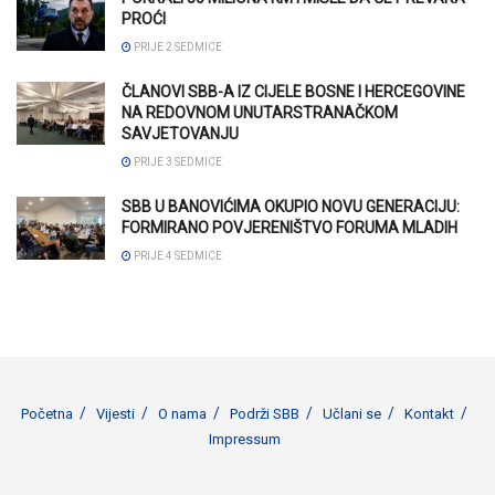
PROĆI
PRIJE 2 SEDMICE
ČLANOVI SBB-A IZ CIJELE BOSNE I HERCEGOVINE
NA REDOVNOM UNUTARSTRANAČKOM
SAVJETOVANJU
PRIJE 3 SEDMICE
SBB U BANOVIĆIMA OKUPIO NOVU GENERACIJU:
FORMIRANO POVJERENIŠTVO FORUMA MLADIH
PRIJE 4 SEDMICE
Početna
Vijesti
O nama
Podrži SBB
Učlani se
Kontakt
Impressum