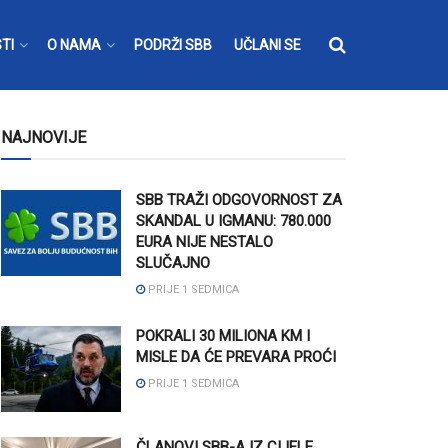
TI
O NAMA
PODRŽI SBB
UČLANI SE
NAJNOVIJE
SBB TRAŽI ODGOVORNOST ZA
SKANDAL U IGMANU: 780.000
EURA NIJE NESTALO
SLUČAJNO
PRIJE 1 SEDMICA
POKRALI 30 MILIONA KM I
MISLE DA ĆE PREVARA PROĆI
PRIJE 1 SEDMICA
ČLANOVI SBB-A IZ CIJELE