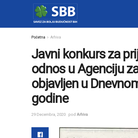
Početna
Arhiva
Javni konkurs za pri
odnos u Agenciju za
objavljen u Dnevno
godine
29 Decembra, 2020
pod
Arhiva