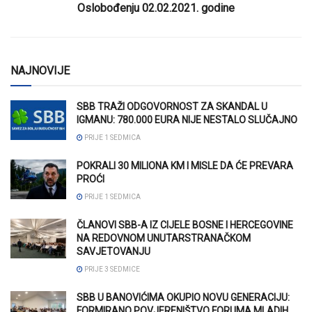
Oslobođenju 02.02.2021. godine
NAJNOVIJE
SBB TRAŽI ODGOVORNOST ZA SKANDAL U
IGMANU: 780.000 EURA NIJE NESTALO SLUČAJNO
PRIJE 1 SEDMICA
POKRALI 30 MILIONA KM I MISLE DA ĆE PREVARA
PROĆI
PRIJE 1 SEDMICA
ČLANOVI SBB-A IZ CIJELE BOSNE I HERCEGOVINE
NA REDOVNOM UNUTARSTRANAČKOM
SAVJETOVANJU
PRIJE 3 SEDMICE
SBB U BANOVIĆIMA OKUPIO NOVU GENERACIJU:
FORMIRANO POVJERENIŠTVO FORUMA MLADIH