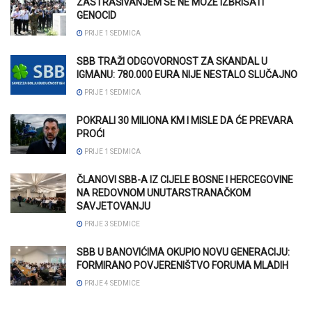
ZASTRAŠIVANJEM SE NE MOŽE IZBRISATI
GENOCID
PRIJE 1 SEDMICA
SBB TRAŽI ODGOVORNOST ZA SKANDAL U
IGMANU: 780.000 EURA NIJE NESTALO SLUČAJNO
PRIJE 1 SEDMICA
POKRALI 30 MILIONA KM I MISLE DA ĆE PREVARA
PROĆI
PRIJE 1 SEDMICA
ČLANOVI SBB-A IZ CIJELE BOSNE I HERCEGOVINE
NA REDOVNOM UNUTARSTRANAČKOM
SAVJETOVANJU
PRIJE 3 SEDMICE
SBB U BANOVIĆIMA OKUPIO NOVU GENERACIJU:
FORMIRANO POVJERENIŠTVO FORUMA MLADIH
PRIJE 4 SEDMICE