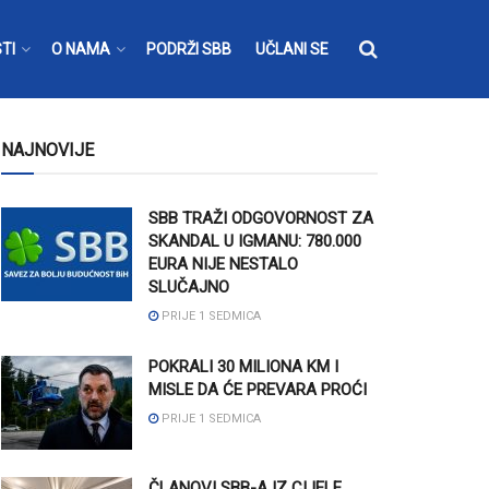
TI
O NAMA
PODRŽI SBB
UČLANI SE
NAJNOVIJE
SBB TRAŽI ODGOVORNOST ZA
SKANDAL U IGMANU: 780.000
EURA NIJE NESTALO
SLUČAJNO
PRIJE 1 SEDMICA
POKRALI 30 MILIONA KM I
MISLE DA ĆE PREVARA PROĆI
PRIJE 1 SEDMICA
ČLANOVI SBB-A IZ CIJELE