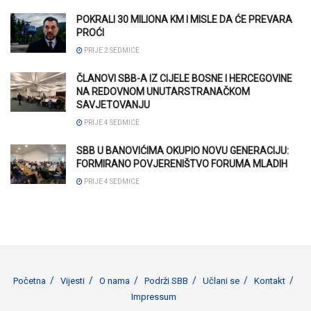
POKRALI 30 MILIONA KM I MISLE DA ĆE PREVARA
PROĆI
PRIJE 2 SEDMICE
ČLANOVI SBB-A IZ CIJELE BOSNE I HERCEGOVINE
NA REDOVNOM UNUTARSTRANAČKOM
SAVJETOVANJU
PRIJE 4 SEDMICE
SBB U BANOVIĆIMA OKUPIO NOVU GENERACIJU:
FORMIRANO POVJERENIŠTVO FORUMA MLADIH
PRIJE 4 SEDMICE
Početna
Vijesti
O nama
Podrži SBB
Učlani se
Kontakt
Impressum