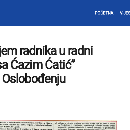
POČETNA
VIJES
jem radnika u radni
a Ćazim Ćatić”
 u Oslobođenju