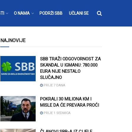
TI
O NAMA
PODRŽI SBB
UČLANI SE
NAJNOVIJE
SBB TRAŽI ODGOVORNOST ZA
SKANDAL U IGMANU: 780.000
EURA NIJE NESTALO
SLUČAJNO
PRIJE 7 DANA
POKRALI 30 MILIONA KM I
MISLE DA ĆE PREVARA PROĆI
PRIJE 1 SEDMICA
ČLANOVI SBB-A IZ CIJELE