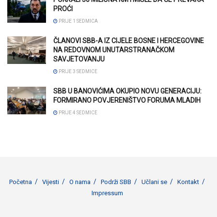
PROĆI
PRIJE 1 SEDMICA
ČLANOVI SBB-A IZ CIJELE BOSNE I HERCEGOVINE
NA REDOVNOM UNUTARSTRANAČKOM
SAVJETOVANJU
PRIJE 3 SEDMICE
SBB U BANOVIĆIMA OKUPIO NOVU GENERACIJU:
FORMIRANO POVJERENIŠTVO FORUMA MLADIH
PRIJE 4 SEDMICE
Početna
Vijesti
O nama
Podrži SBB
Učlani se
Kontakt
Impressum