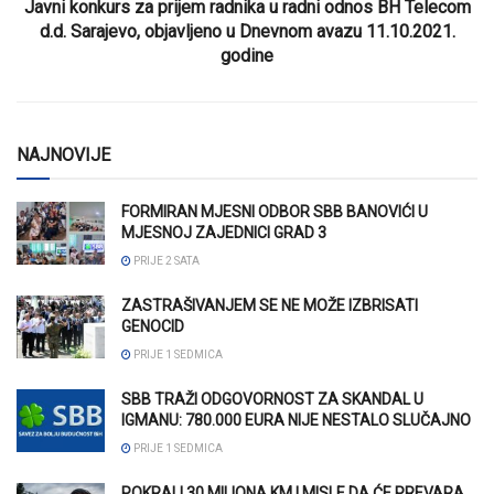
Javni konkurs za prijem radnika u radni odnos BH Telecom
d.d. Sarajevo, objavljeno u Dnevnom avazu 11.10.2021.
godine
NAJNOVIJE
FORMIRAN MJESNI ODBOR SBB BANOVIĆI U
MJESNOJ ZAJEDNICI GRAD 3
PRIJE 2 SATA
ZASTRAŠIVANJEM SE NE MOŽE IZBRISATI
GENOCID
PRIJE 1 SEDMICA
SBB TRAŽI ODGOVORNOST ZA SKANDAL U
IGMANU: 780.000 EURA NIJE NESTALO SLUČAJNO
PRIJE 1 SEDMICA
POKRALI 30 MILIONA KM I MISLE DA ĆE PREVARA