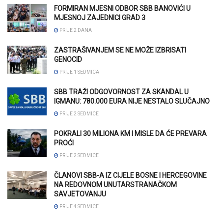
FORMIRAN MJESNI ODBOR SBB BANOVIĆI U
MJESNOJ ZAJEDNICI GRAD 3
PRIJE 2 DANA
ZASTRAŠIVANJEM SE NE MOŽE IZBRISATI
GENOCID
PRIJE 1 SEDMICA
SBB TRAŽI ODGOVORNOST ZA SKANDAL U
IGMANU: 780.000 EURA NIJE NESTALO SLUČAJNO
PRIJE 2 SEDMICE
POKRALI 30 MILIONA KM I MISLE DA ĆE PREVARA
PROĆI
PRIJE 2 SEDMICE
ČLANOVI SBB-A IZ CIJELE BOSNE I HERCEGOVINE
NA REDOVNOM UNUTARSTRANAČKOM
SAVJETOVANJU
PRIJE 4 SEDMICE