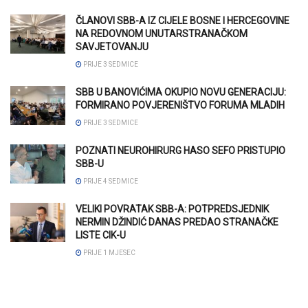
ČLANOVI SBB-A IZ CIJELE BOSNE I HERCEGOVINE
NA REDOVNOM UNUTARSTRANAČKOM
SAVJETOVANJU
PRIJE 3 SEDMICE
SBB U BANOVIĆIMA OKUPIO NOVU GENERACIJU:
FORMIRANO POVJERENIŠTVO FORUMA MLADIH
PRIJE 3 SEDMICE
POZNATI NEUROHIRURG HASO SEFO PRISTUPIO
SBB-U
PRIJE 4 SEDMICE
VELIKI POVRATAK SBB-A: POTPREDSJEDNIK
NERMIN DŽINDIĆ DANAS PREDAO STRANAČKE
LISTE CIK-U
PRIJE 1 MJESEC