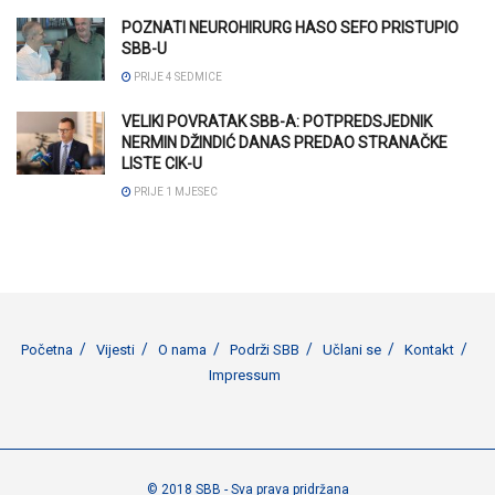
POZNATI NEUROHIRURG HASO SEFO PRISTUPIO
SBB-U
PRIJE 4 SEDMICE
VELIKI POVRATAK SBB-A: POTPREDSJEDNIK
NERMIN DŽINDIĆ DANAS PREDAO STRANAČKE
LISTE CIK-U
PRIJE 1 MJESEC
Početna
Vijesti
O nama
Podrži SBB
Učlani se
Kontakt
Impressum
© 2018 SBB - Sva prava pridržana