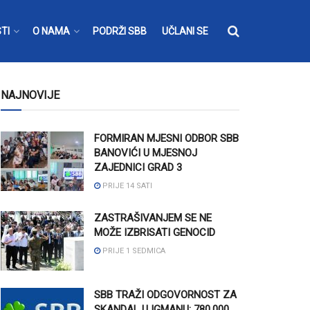
TI
O NAMA
PODRŽI SBB
UČLANI SE
NAJNOVIJE
FORMIRAN MJESNI ODBOR SBB
BANOVIĆI U MJESNOJ
ZAJEDNICI GRAD 3
PRIJE 14 SATI
ZASTRAŠIVANJEM SE NE
MOŽE IZBRISATI GENOCID
PRIJE 1 SEDMICA
SBB TRAŽI ODGOVORNOST ZA
SKANDAL U IGMANU: 780.000