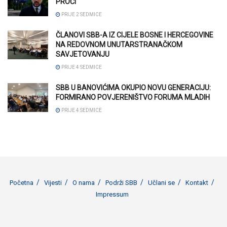
PROĆI
PRIJE 2 SEDMICE
ČLANOVI SBB-A IZ CIJELE BOSNE I HERCEGOVINE
NA REDOVNOM UNUTARSTRANAČKOM
SAVJETOVANJU
PRIJE 4 SEDMICE
SBB U BANOVIĆIMA OKUPIO NOVU GENERACIJU:
FORMIRANO POVJERENIŠTVO FORUMA MLADIH
PRIJE 4 SEDMICE
Početna
Vijesti
O nama
Podrži SBB
Učlani se
Kontakt
Impressum