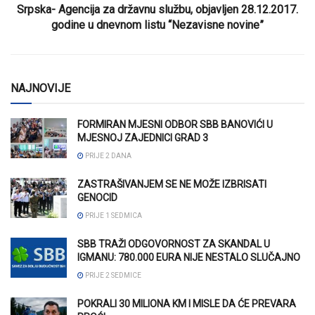
Srpska- Agencija za državnu službu, objavljen 28.12.2017.
godine u dnevnom listu “Nezavisne novine”
NAJNOVIJE
FORMIRAN MJESNI ODBOR SBB BANOVIĆI U
MJESNOJ ZAJEDNICI GRAD 3
PRIJE 2 DANA
ZASTRAŠIVANJEM SE NE MOŽE IZBRISATI
GENOCID
PRIJE 1 SEDMICA
SBB TRAŽI ODGOVORNOST ZA SKANDAL U
IGMANU: 780.000 EURA NIJE NESTALO SLUČAJNO
PRIJE 2 SEDMICE
POKRALI 30 MILIONA KM I MISLE DA ĆE PREVARA